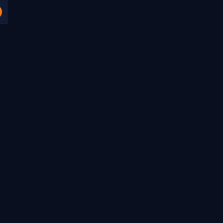
充满惊喜与收获。🧧
2026世界杯激情开赛，全球球迷共同见证每一场精彩