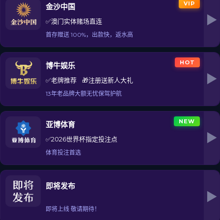
VIP
金沙中国
▶
✅澳门实体赌场直连
首存赠送 100%，出款快，返水高
HOT
博牛娱乐
▶
✅老牌推荐 
🎁注册送新人大礼
13年老品牌大额无忧保驾护航
NEW
亚博体育
▶
✅2026世界杯指定投注点
体育投注首选
即将发布
▶
即将上线 敬请期待！